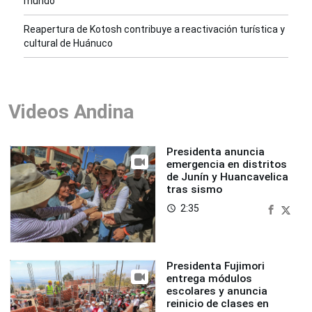
mundo”
Reapertura de Kotosh contribuye a reactivación turística y
cultural de Huánuco
Videos Andina
Presidenta anuncia
emergencia en distritos
de Junín y Huancavelica
tras sismo
2:35
access_time
Presidenta Fujimori
entrega módulos
escolares y anuncia
reinicio de clases en