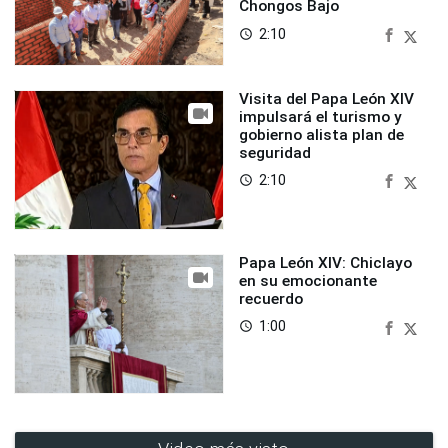
Chongos Bajo
2:10
access_time
Visita del Papa León XIV
impulsará el turismo y
gobierno alista plan de
seguridad
2:10
access_time
Papa León XIV: Chiclayo
en su emocionante
recuerdo
1:00
access_time