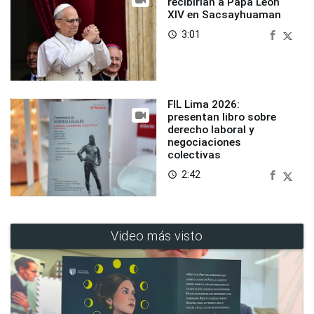
recibirían a Papa León
XIV en Sacsayhuaman
3:01
access_time
FIL Lima 2026:
presentan libro sobre
derecho laboral y
negociaciones
colectivas
2:42
access_time
Video más visto