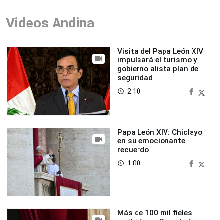
Videos Andina
Visita del Papa León XIV
impulsará el turismo y
gobierno alista plan de
seguridad
2:10
access_time
Papa León XIV: Chiclayo
en su emocionante
recuerdo
1:00
access_time
Más de 100 mil fieles