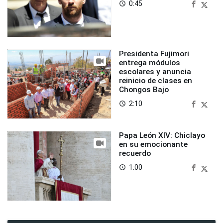
0:45
access_time
Presidenta Fujimori
entrega módulos
escolares y anuncia
reinicio de clases en
Chongos Bajo
2:10
access_time
Papa León XIV: Chiclayo
en su emocionante
recuerdo
1:00
access_time