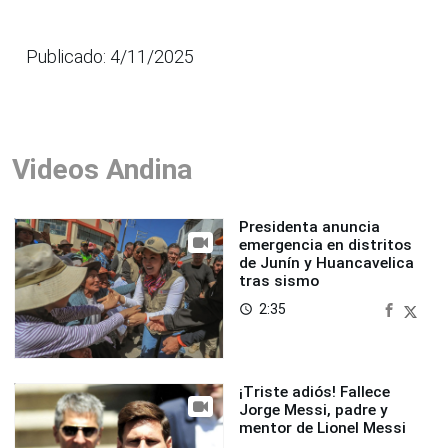
Publicado: 4/11/2025
Videos Andina
Presidenta anuncia
emergencia en distritos
de Junín y Huancavelica
tras sismo
2:35
access_time
¡Triste adiós! Fallece
Jorge Messi, padre y
mentor de Lionel Messi