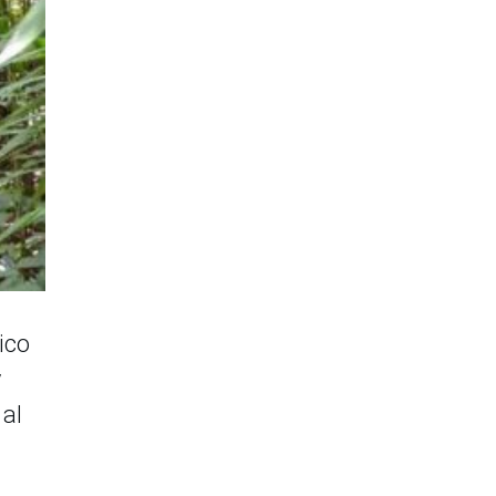
ico
y
 al