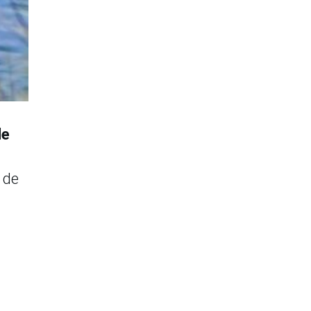
de
 de