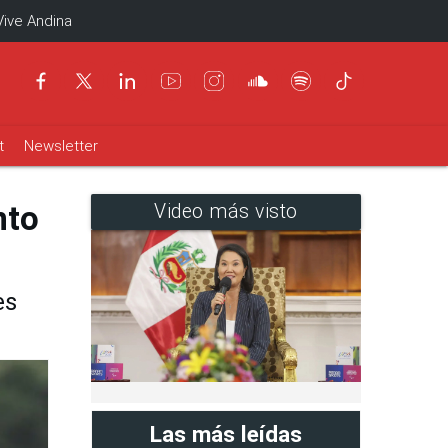
Vive Andina
t
Newsletter
nto
Video más visto
es
Las más leídas