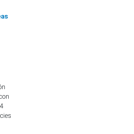
eas
ón
 con
14
cies