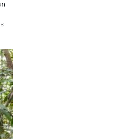
 un
as