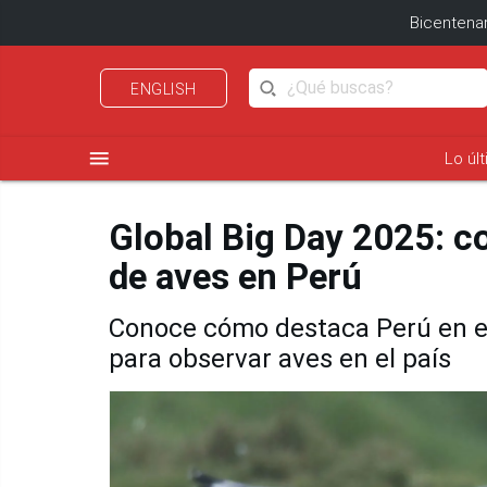
Bicentenar
ENGLISH
menu
Lo úl
Global Big Day 2025: c
de aves en Perú
Conoce cómo destaca Perú en es
para observar aves en el país