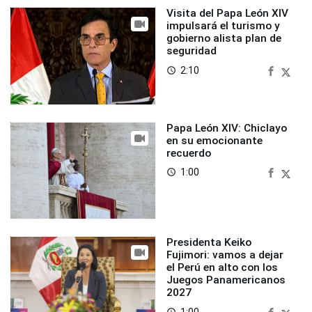
Visita del Papa León XIV
impulsará el turismo y
gobierno alista plan de
seguridad
2:10
access_time
Papa León XIV: Chiclayo
en su emocionante
recuerdo
1:00
access_time
Presidenta Keiko
Fujimori: vamos a dejar
el Perú en alto con los
Juegos Panamericanos
2027
1:00
access_time