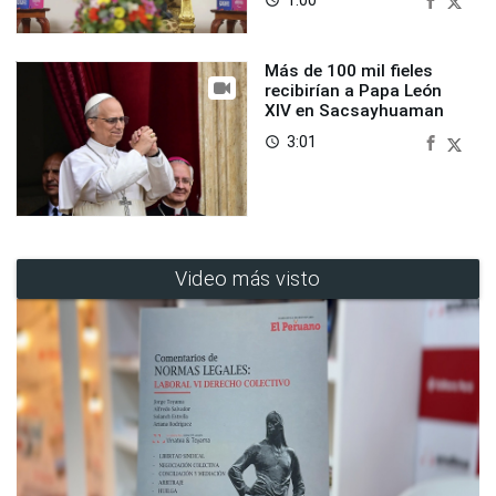
Más de 100 mil fieles
recibirían a Papa León
XIV en Sacsayhuaman
3:01
access_time
Video más visto