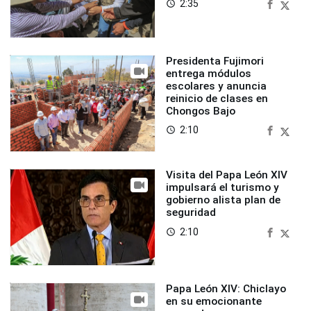
2:35
access_time
Presidenta Fujimori
entrega módulos
escolares y anuncia
reinicio de clases en
Chongos Bajo
2:10
access_time
Visita del Papa León XIV
impulsará el turismo y
gobierno alista plan de
seguridad
2:10
access_time
Papa León XIV: Chiclayo
en su emocionante