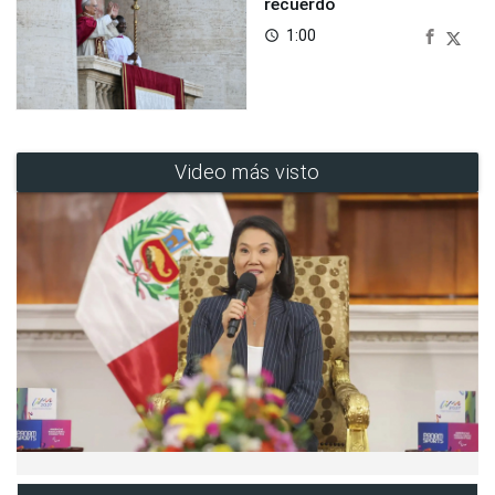
recuerdo
1:00
access_time
Video más visto