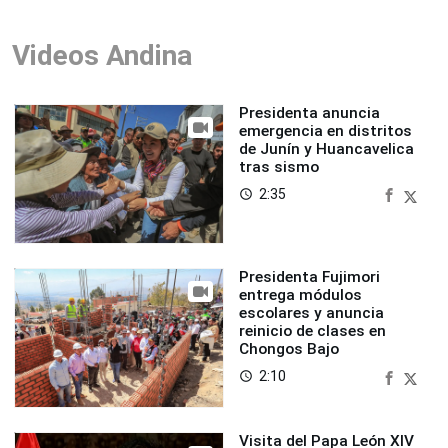
Videos Andina
Presidenta anuncia
emergencia en distritos
de Junín y Huancavelica
tras sismo
2:35
access_time
Presidenta Fujimori
entrega módulos
escolares y anuncia
reinicio de clases en
Chongos Bajo
2:10
access_time
Visita del Papa León XIV