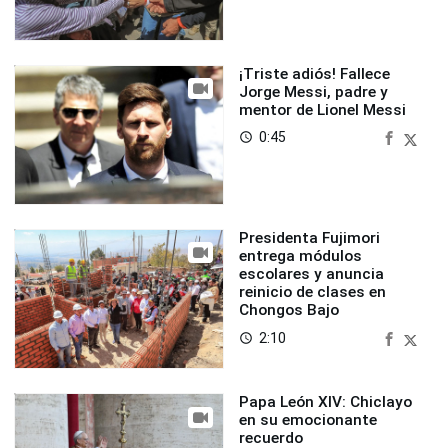
¡Triste adiós! Fallece
Jorge Messi, padre y
mentor de Lionel Messi
0:45
access_time
Presidenta Fujimori
entrega módulos
escolares y anuncia
reinicio de clases en
Chongos Bajo
2:10
access_time
Papa León XIV: Chiclayo
en su emocionante
recuerdo