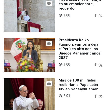
en su emocionante
recuerdo
1:00
access_time
Presidenta Keiko
Fujimori: vamos a dejar
el Perú en alto con los
Juegos Panamericanos
2027
1:00
access_time
Más de 100 mil fieles
recibirían a Papa León
XIV en Sacsayhuaman
3:01
access_time