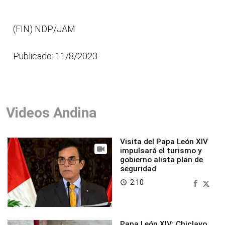
(FIN) NDP/JAM
Publicado: 11/8/2023
Videos Andina
Visita del Papa León XIV
impulsará el turismo y
gobierno alista plan de
seguridad
2:10
access_time
Papa León XIV: Chiclayo