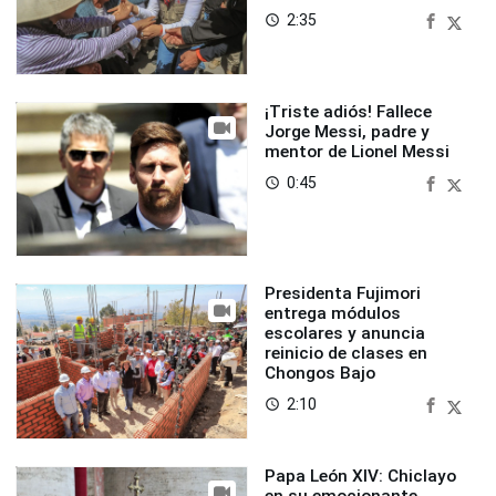
2:35
access_time
¡Triste adiós! Fallece
Jorge Messi, padre y
mentor de Lionel Messi
0:45
access_time
Presidenta Fujimori
entrega módulos
escolares y anuncia
reinicio de clases en
Chongos Bajo
2:10
access_time
Papa León XIV: Chiclayo
en su emocionante