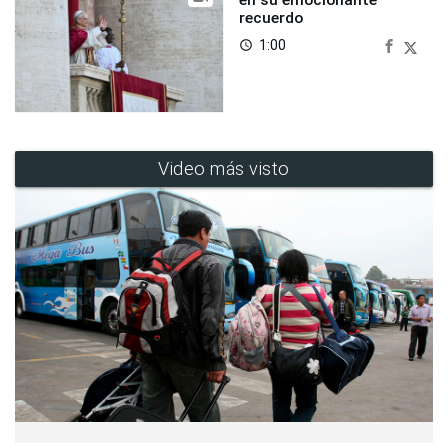
recuerdo
1:00
access_time
Video más visto