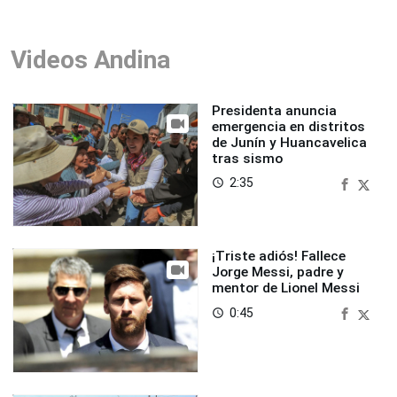
Videos Andina
Presidenta anuncia
emergencia en distritos
de Junín y Huancavelica
tras sismo
2:35
access_time
¡Triste adiós! Fallece
Jorge Messi, padre y
mentor de Lionel Messi
0:45
access_time