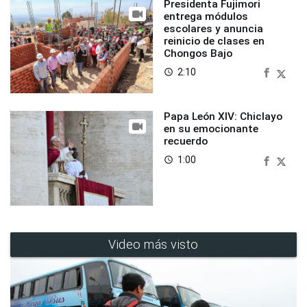
Presidenta Fujimori
entrega módulos
escolares y anuncia
reinicio de clases en
Chongos Bajo
2:10
access_time
Papa León XIV: Chiclayo
en su emocionante
recuerdo
1:00
access_time
Video más visto