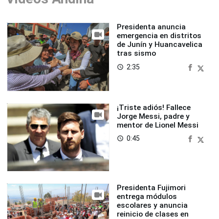
Presidenta anuncia
emergencia en distritos
de Junín y Huancavelica
tras sismo
2:35
access_time
¡Triste adiós! Fallece
Jorge Messi, padre y
mentor de Lionel Messi
0:45
access_time
Presidenta Fujimori
entrega módulos
escolares y anuncia
reinicio de clases en