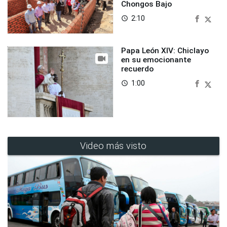
Chongos Bajo
2:10
access_time
Papa León XIV: Chiclayo
en su emocionante
recuerdo
1:00
access_time
Video más visto