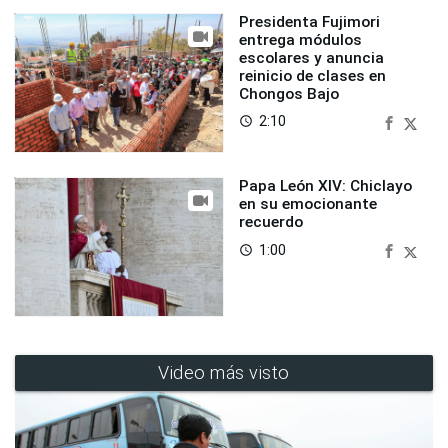
Presidenta Fujimori
entrega módulos
escolares y anuncia
reinicio de clases en
Chongos Bajo
2:10
access_time
Papa León XIV: Chiclayo
en su emocionante
recuerdo
1:00
access_time
Video más visto