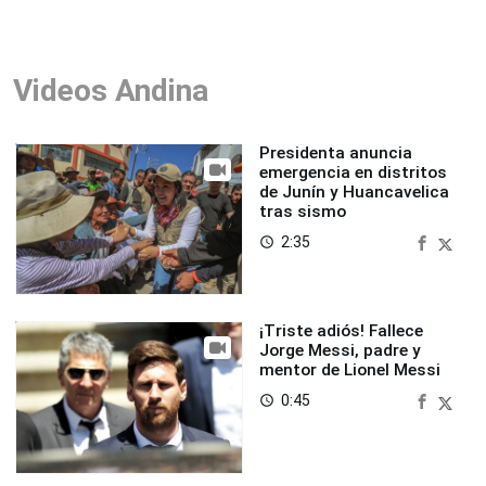
Videos Andina
Presidenta anuncia
emergencia en distritos
de Junín y Huancavelica
tras sismo
2:35
access_time
¡Triste adiós! Fallece
Jorge Messi, padre y
mentor de Lionel Messi
0:45
access_time