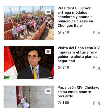
Presidenta Fujimori
entrega módulos
escolares y anuncia
reinicio de clases en
Chongos Bajo
2:10
access_time
Visita del Papa León XIV
impulsará el turismo y
gobierno alista plan de
seguridad
2:10
access_time
Papa León XIV: Chiclayo
en su emocionante
recuerdo
1:00
access_time