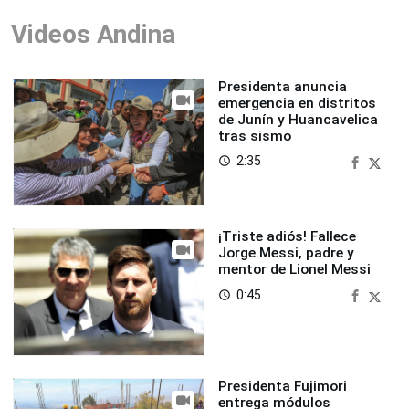
Videos Andina
Presidenta anuncia
emergencia en distritos
de Junín y Huancavelica
tras sismo
2:35
access_time
¡Triste adiós! Fallece
Jorge Messi, padre y
mentor de Lionel Messi
0:45
access_time
Presidenta Fujimori
entrega módulos