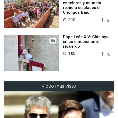
escolares y anuncia
reinicio de clases en
Chongos Bajo
2:10
access_time
Papa León XIV: Chiclayo
en su emocionante
recuerdo
1:00
access_time
Video más visto