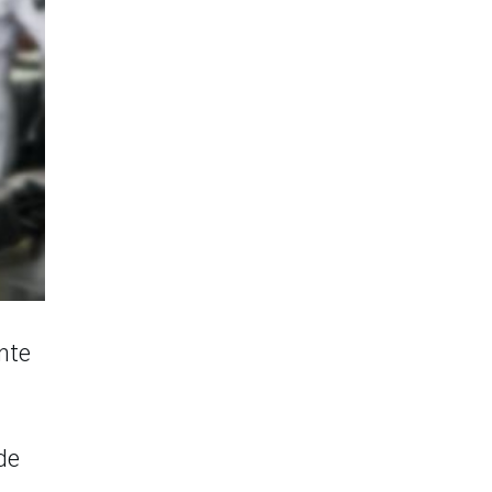
nte
de