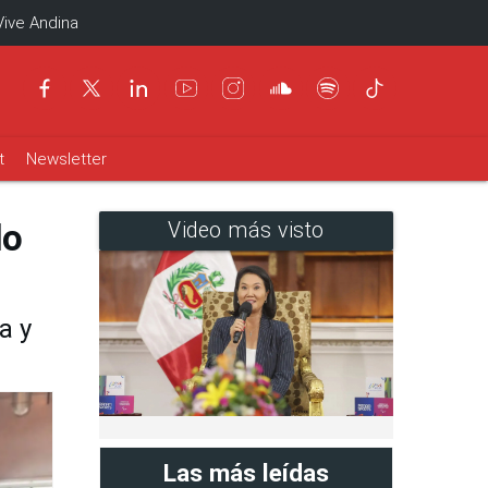
Vive Andina
t
Newsletter
do
Video más visto
a y
Las más leídas