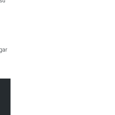
 su
gar