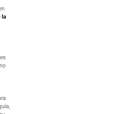
en
 la
 es
 no
ora
quía,