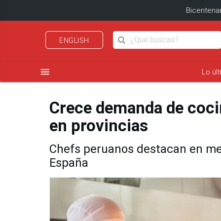
Bicentenar
ENGLISH
menu
Lo úl
Crece demanda de cocin
en provincias
Chefs peruanos destacan en mer
España