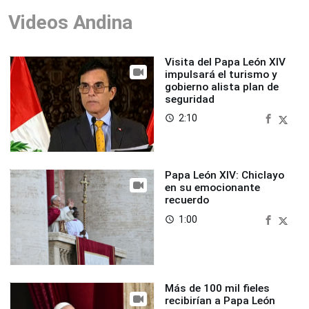
Videos Andina
Visita del Papa León XIV
impulsará el turismo y
gobierno alista plan de
seguridad
2:10
access_time
Papa León XIV: Chiclayo
en su emocionante
recuerdo
1:00
access_time
Más de 100 mil fieles
recibirían a Papa León