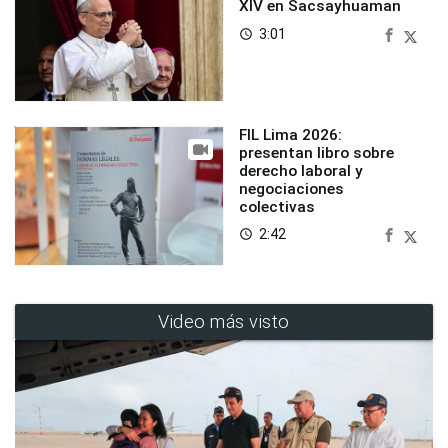
XIV en Sacsayhuaman
3:01
access_time
FIL Lima 2026:
presentan libro sobre
derecho laboral y
negociaciones
colectivas
2:42
access_time
Video más visto