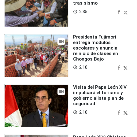
tras sismo
2:35
access_time
Presidenta Fujimori
entrega módulos
escolares y anuncia
reinicio de clases en
Chongos Bajo
2:10
access_time
Visita del Papa León XIV
impulsará el turismo y
gobierno alista plan de
seguridad
2:10
access_time