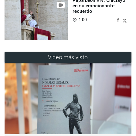
Papa León XIV: Chiclayo
en su emocionante
recuerdo
1:00
access_time
Video más visto