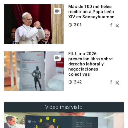
Más de 100 mil fieles
recibirían a Papa León
XIV en Sacsayhuaman
3:01
access_time
FIL Lima 2026:
presentan libro sobre
derecho laboral y
negociaciones
colectivas
2:42
access_time
Video más visto