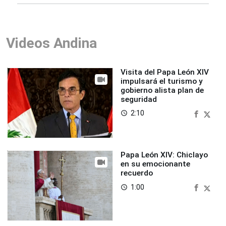
Videos Andina
Visita del Papa León XIV
impulsará el turismo y
gobierno alista plan de
seguridad
2:10
access_time
Papa León XIV: Chiclayo
en su emocionante
recuerdo
1:00
access_time