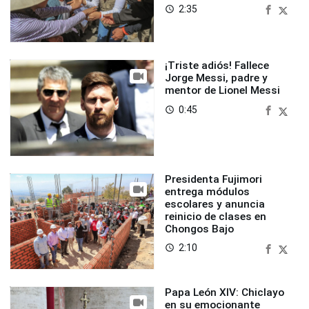
2:35
access_time
¡Triste adiós! Fallece
Jorge Messi, padre y
mentor de Lionel Messi
0:45
access_time
Presidenta Fujimori
entrega módulos
escolares y anuncia
reinicio de clases en
Chongos Bajo
2:10
access_time
Papa León XIV: Chiclayo
en su emocionante