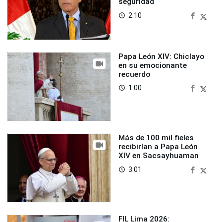
seguridad
2:10
access_time
Papa León XIV: Chiclayo
en su emocionante
recuerdo
1:00
access_time
Más de 100 mil fieles
recibirían a Papa León
XIV en Sacsayhuaman
3:01
access_time
FIL Lima 2026: