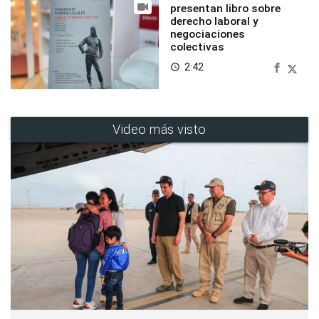
presentan libro sobre
derecho laboral y
negociaciones
colectivas
2:42
access_time
Video más visto