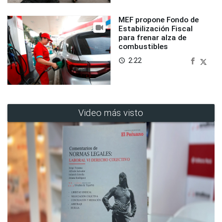
MEF propone Fondo de
Estabilización Fiscal
para frenar alza de
combustibles
2:22
access_time
Video más visto