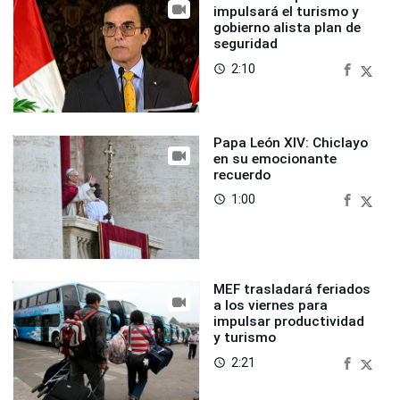
impulsará el turismo y
gobierno alista plan de
seguridad
2:10
access_time
Papa León XIV: Chiclayo
en su emocionante
recuerdo
1:00
access_time
MEF trasladará feriados
a los viernes para
impulsar productividad
y turismo
2:21
access_time