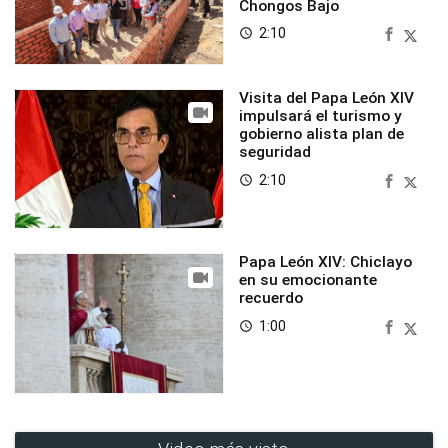
Chongos Bajo
2:10
access_time
Visita del Papa León XIV
impulsará el turismo y
gobierno alista plan de
seguridad
2:10
access_time
Papa León XIV: Chiclayo
en su emocionante
recuerdo
1:00
access_time