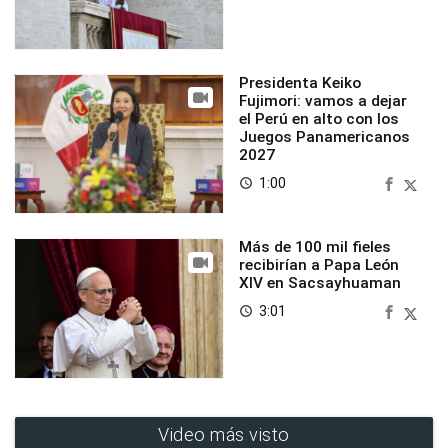
Presidenta Keiko
Fujimori: vamos a dejar
el Perú en alto con los
Juegos Panamericanos
2027
1:00
access_time
Más de 100 mil fieles
recibirían a Papa León
XIV en Sacsayhuaman
3:01
access_time
Video más visto