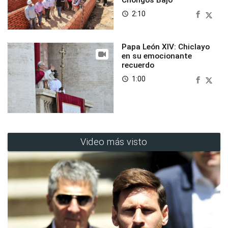
2:10
access_time
Papa León XIV: Chiclayo
en su emocionante
recuerdo
1:00
access_time
Video más visto