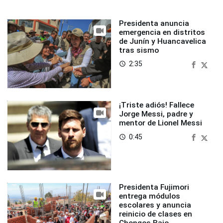
Presidenta anuncia
emergencia en distritos
de Junín y Huancavelica
tras sismo
2:35
access_time
¡Triste adiós! Fallece
Jorge Messi, padre y
mentor de Lionel Messi
0:45
access_time
Presidenta Fujimori
entrega módulos
escolares y anuncia
reinicio de clases en
Chongos Bajo