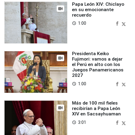
Papa León XIV: Chiclayo
en su emocionante
recuerdo
1:00
access_time
Presidenta Keiko
Fujimori: vamos a dejar
el Perú en alto con los
Juegos Panamericanos
2027
1:00
access_time
Más de 100 mil fieles
recibirían a Papa León
XIV en Sacsayhuaman
3:01
access_time