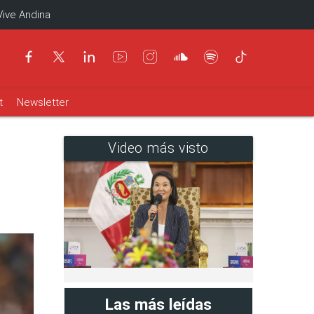
Vive Andina
t
Newsletter
Video más visto
Las más leídas