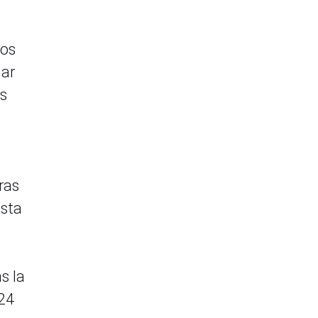
tos
nar
es
ras
ista
s la
 24