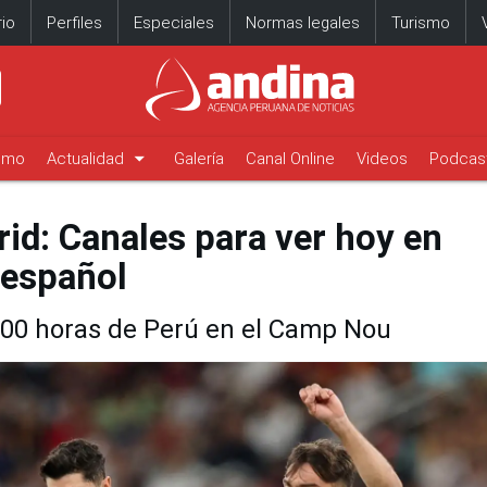
io
Perfiles
Especiales
Normas legales
Turismo
arrow_drop_down
timo
Actualidad
Galería
Canal Online
Videos
Podcas
id: Canales para ver hoy en
 español
4:00 horas de Perú en el Camp Nou