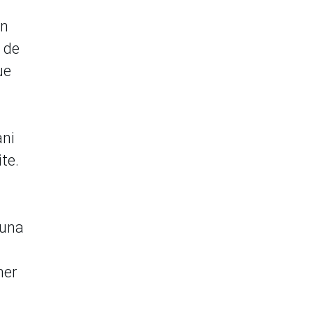
en
 de
ue
ani
te.
 una
ner