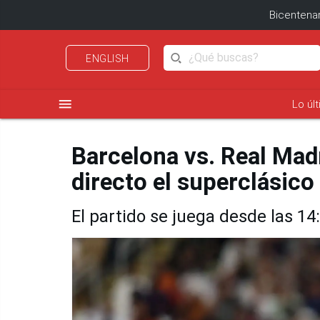
Bicentenar
ENGLISH
menu
Lo úl
Barcelona vs. Real Madr
directo el superclásico
El partido se juega desde las 1