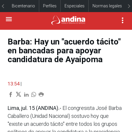
Bicentenario
Perfiles
Especiales
Normas legales
Barba: Hay un "acuerdo tácito"
en bancadas para apoyar
candidatura de Ayaipoma
13:54
|
Lima, jul. 15 (ANDINA).-
El congresista José Barba
Caballero (Unidad Nacional) sostuvo hoy que
"existe un acuerdo tácito" entre todos los grupos
políticos de apoyar la candidatura a la presidencia