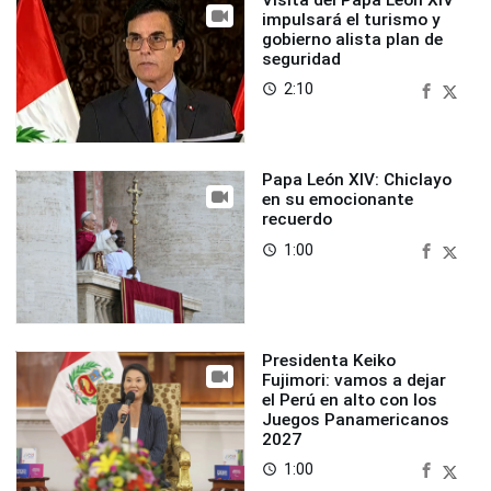
impulsará el turismo y
gobierno alista plan de
seguridad
2:10
access_time
Papa León XIV: Chiclayo
en su emocionante
recuerdo
1:00
access_time
Presidenta Keiko
Fujimori: vamos a dejar
el Perú en alto con los
Juegos Panamericanos
2027
1:00
access_time