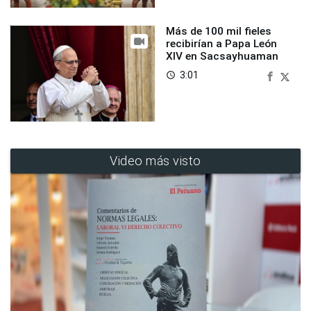
Más de 100 mil fieles
recibirían a Papa León
XIV en Sacsayhuaman
3:01
access_time
Video más visto