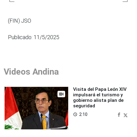
(FIN) JSO
Publicado: 11/5/2025
Videos Andina
Visita del Papa León XIV
impulsará el turismo y
gobierno alista plan de
seguridad
2:10
access_time