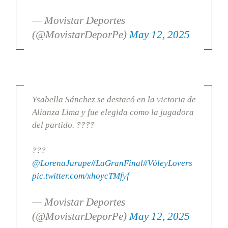
— Movistar Deportes
(@MovistarDeporPe)
May 12, 2025
Ysabella Sánchez se destacó en la victoria de
Alianza Lima y fue elegida como la jugadora
del partido. ????
???
@LorenaJurupe
#LaGranFinal
#VóleyLovers
pic.twitter.com/xhoycTMfyf
— Movistar Deportes
(@MovistarDeporPe)
May 12, 2025