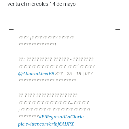
venta el miércoles 14 de mayo.
???? ¡?????????? ??????
??????????????!
??: ?????????? ?????? - ????????
?????????????? ???? ????´??????
@AlianzaLimaVB
3?? | 25 - 18 | 0??
?????????????? ????????
?? ???? ????????????????
????????????????????...??????
¡???????????? ??????????????!
????????
#ElRegresoALaGloria
…
pic.twitter.com/crlhj6AUPX