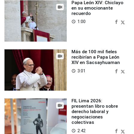
Papa León XIV: Chiclayo
en su emocionante
recuerdo
1:00
access_time
Más de 100 mil fieles
recibirían a Papa León
XIV en Sacsayhuaman
3:01
access_time
FIL Lima 2026:
presentan libro sobre
derecho laboral y
negociaciones
colectivas
2:42
access_time