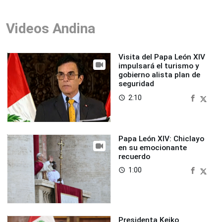
Videos Andina
Visita del Papa León XIV
impulsará el turismo y
gobierno alista plan de
seguridad
2:10
access_time
Papa León XIV: Chiclayo
en su emocionante
recuerdo
1:00
access_time
Presidenta Keiko