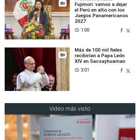
Fujimori: vamos a dejar
el Perú en alto con los
Juegos Panamericanos
2027
1:00
access_time
Más de 100 mil fieles
recibirían a Papa León
XIV en Sacsayhuaman
3:01
access_time
Video más visto