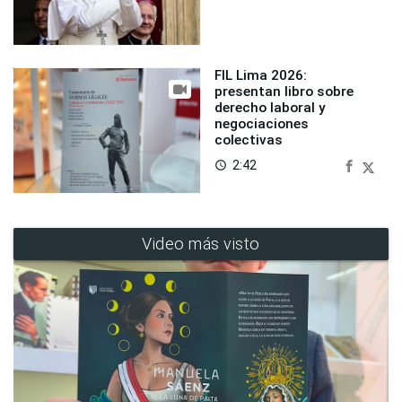
FIL Lima 2026:
presentan libro sobre
derecho laboral y
negociaciones
colectivas
2:42
access_time
Video más visto