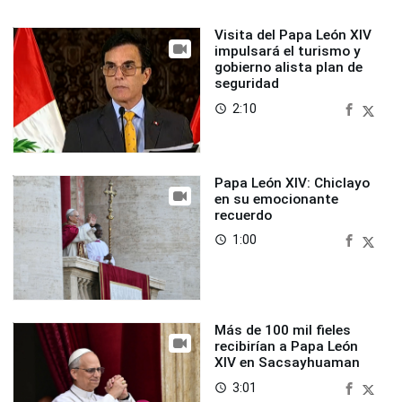
Visita del Papa León XIV
impulsará el turismo y
gobierno alista plan de
seguridad
2:10
access_time
Papa León XIV: Chiclayo
en su emocionante
recuerdo
1:00
access_time
Más de 100 mil fieles
recibirían a Papa León
XIV en Sacsayhuaman
3:01
access_time