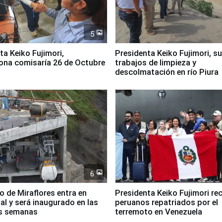
5
jimori,
Presidenta Keiko Fujimori, s
ona comisaría 26 de Octubre
trabajos de limpieza y
descolmatación en río Piura
6
co de Miraflores entra en
Presidenta Keiko Fujimori rec
nal y será inaugurado en las
peruanos repatriados por el
s semanas
terremoto en Venezuela