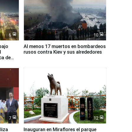
6
10
bajo
Al menos 17 muertos en bombardeos
l
rusos contra Kiev y sus alrededores
ca de
7
12
liza
Inauguran en Miraflores el parque