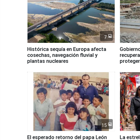
7
Histórica sequía en Europa afecta
Gobierno
cosechas, navegación fluvial y
recupera
plantas nucleares
proteger
Fenómen
15
El esperado retorno del papa León
La estre