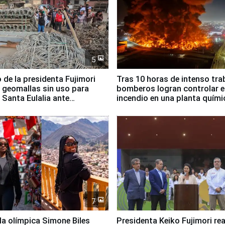
5
 de la presidenta Fujimori
Tras 10 horas de intenso tra
 geomallas sin uso para
bomberos logran controlar e
 Santa Eulalia ante
incendio en una planta quími
o El Niño
Santiago de Chile
7
lla olímpica Simone Biles
Presidenta Keiko Fujimori rea