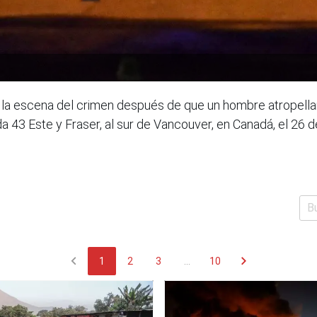
 la escena del crimen después de que un hombre atropellar
nida 43 Este y Fraser, al sur de Vancouver, en Canadá, el 26 
chevron_left
chevron_right
1
2
3
...
10