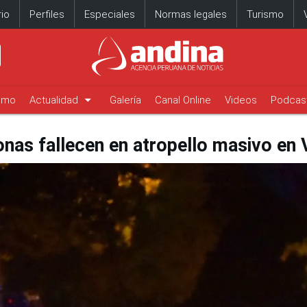
io
Perfiles
Especiales
Normas legales
Turismo
arrow_drop_down
timo
Actualidad
Galería
Canal Online
Videos
Podcas
onas fallecen en atropello masivo en