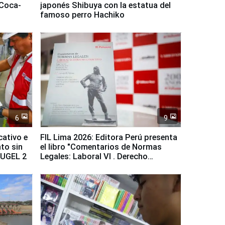
 Coca-
japonés Shibuya con la estatua del
famoso perro Hachiko
6
9
cativo e
FIL Lima 2026: Editora Perú presenta
to sin
el libro "Comentarios de Normas
a UGEL 2
Legales: Laboral Vl . Derecho
Colectivo"