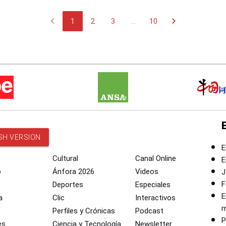
chevron_left
chevron_right
1
2
3
...
10
SH VERSION
E
Cultural
Canal Online
E
o
Ánfora 2026
Videos
J
F
Deportes
Especiales
E
a
Clic
Interactivos
m
Perfiles y Crónicas
Podcast
P
es
Ciencia y Tecnología
Newsletter