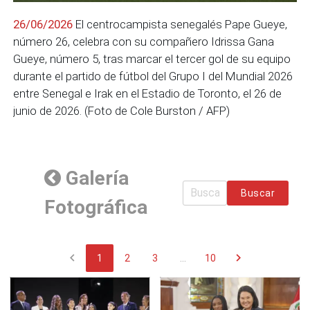
26/06/2026
El centrocampista senegalés Pape Gueye,
número 26, celebra con su compañero Idrissa Gana
Gueye, número 5, tras marcar el tercer gol de su equipo
durante el partido de fútbol del Grupo I del Mundial 2026
entre Senegal e Irak en el Estadio de Toronto, el 26 de
junio de 2026. (Foto de Cole Burston / AFP)
Galería
Buscar
Fotográfica
chevron_left
chevron_right
1
2
3
...
10