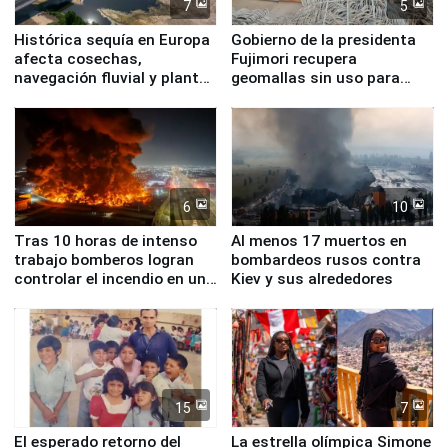
7
5
Histórica sequía en Europa
Gobierno de la presidenta
afecta cosechas,
Fujimori recupera
navegación fluvial y plantas
geomallas sin uso para
nucleares
proteger Santa Eulalia ante
Fenómeno El Niño
6
10
Tras 10 horas de intenso
Al menos 17 muertos en
trabajo bomberos logran
bombardeos rusos contra
controlar el incendio en una
Kiev y sus alrededores
planta química de Santiago
de Chile
15
7
El esperado retorno del
La estrella olímpica Simone