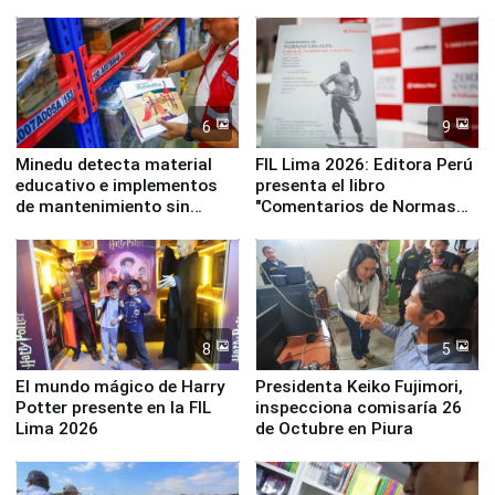
y la Jueza
empezar cuenta regresiva a
Panamericanos Lima 2027
6
9
Minedu detecta material
FIL Lima 2026: Editora Perú
educativo e implementos
presenta el libro
de mantenimiento sin
"Comentarios de Normas
distribuir en almacenes de
Legales: Laboral Vl .
la UGEL 2
Derecho Colectivo"
8
5
El mundo mágico de Harry
Presidenta Keiko Fujimori,
Potter presente en la FIL
inspecciona comisaría 26
Lima 2026
de Octubre en Piura