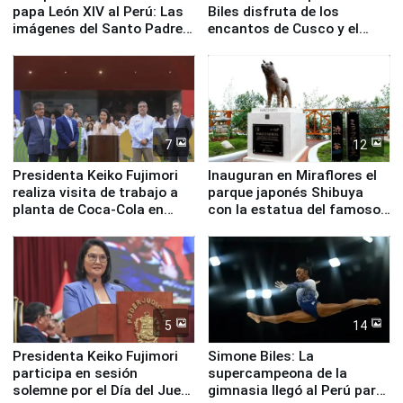
papa León XIV al Perú: Las
Biles disfruta de los
imágenes del Santo Padre
encantos de Cusco y el
en su labor pastoral en
Valle Sagrado
nuestro país
7
12
Presidenta Keiko Fujimori
Inauguran en Miraflores el
realiza visita de trabajo a
parque japonés Shibuya
planta de Coca-Cola en
con la estatua del famoso
Pucusana
perro Hachiko
5
14
Presidenta Keiko Fujimori
Simone Biles: La
participa en sesión
supercampeona de la
solemne por el Día del Juez
gimnasia llegó al Perú para