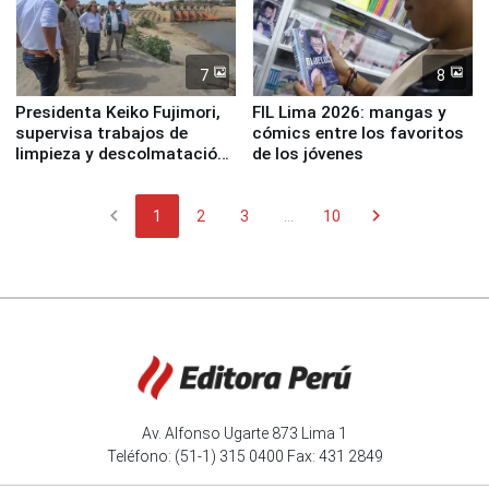
7
8
Presidenta Keiko Fujimori,
FIL Lima 2026: mangas y
supervisa trabajos de
cómics entre los favoritos
limpieza y descolmatación
de los jóvenes
en río Piura
chevron_left
chevron_right
1
2
3
...
10
Av. Alfonso Ugarte 873 Lima 1
Teléfono: (51-1) 315 0400 Fax: 431 2849