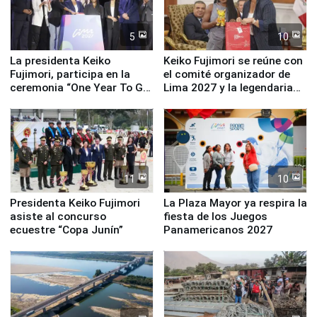
5
10
La presidenta Keiko
Keiko Fujimori se reúne con
Fujimori, participa en la
el comité organizador de
ceremonia “One Year To Go
Lima 2027 y la legendaria
de Lima 2027”
Simone Biles
11
10
Presidenta Keiko Fujimori
La Plaza Mayor ya respira la
asiste al concurso
fiesta de los Juegos
ecuestre “Copa Junín”
Panamericanos 2027