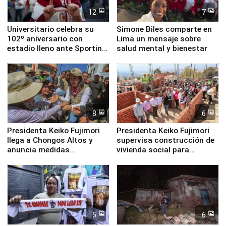
12
7
Universitario celebra su
Simone Biles comparte en
102º aniversario con
Lima un mensaje sobre
estadio lleno ante Sporting
salud mental y bienestar
Cristal
8
6
Presidenta Keiko Fujimori
Presidenta Keiko Fujimori
llega a Chongos Altos y
supervisa construcción de
anuncia medidas
vivienda social para
inmediatas en vivienda,
familias afectadas por
educación, salud y empleo
sismo en Junín
5
6