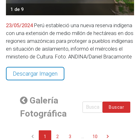
1 de 9
23/05/2024
Perú estableció una nueva reserva indígena
con una extensión de medio millón de hectáreas en dos
regiones amazónicas para proteger a pueblos indígenas
en situación de aislamiento, informó el miércoles el
ministerio de Cultura. Foto: ANDINA/Daniel Bracamonte
Descargar Imagen
Galería
Buscar
Fotográfica
chevron_left
chevron_right
1
2
3
...
10