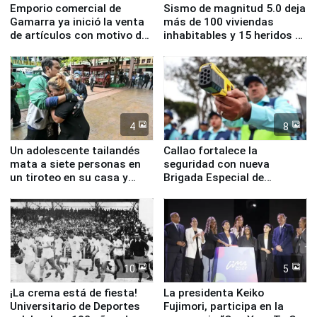
Emporio comercial de
Sismo de magnitud 5.0 deja
Gamarra ya inició la venta
más de 100 viviendas
de artículos con motivo de
inhabitables y 15 heridos en
la visita del papa León XIV
Junín
4
8
Un adolescente tailandés
Callao fortalece la
mata a siete personas en
seguridad con nueva
un tiroteo en su casa y
Brigada Especial de
escuela
Turismo y moderno
equipamiento para
Serenazgo
10
5
¡La crema está de fiesta!
La presidenta Keiko
Universitario de Deportes
Fujimori, participa en la