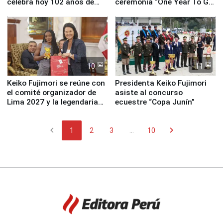
celebra hoy 102 años de
ceremonia “One Year To Go
fundación
de Lima 2027”
10
11
Keiko Fujimori se reúne con
Presidenta Keiko Fujimori
el comité organizador de
asiste al concurso
Lima 2027 y la legendaria
ecuestre “Copa Junín”
Simone Biles
chevron_left
chevron_right
1
2
3
...
10