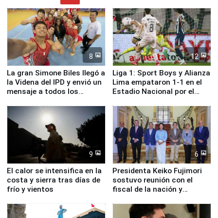
8
12
La gran Simone Biles llegó a
Liga 1: Sport Boys y Alianza
la Videna del IPD y envió un
Lima empataron 1-1 en el
mensaje a todos los
Estadio Nacional por el
deportistas del Perú
Torneo Clausura
9
6
El calor se intensifica en la
Presidenta Keiko Fujimori
costa y sierra tras días de
sostuvo reunión con el
frío y vientos
fiscal de la nación y
ministros de Estado