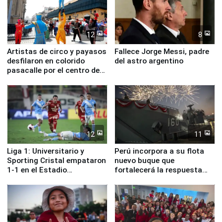
12
8
Artistas de circo y payasos
Fallece Jorge Messi, padre
desfilaron en colorido
del astro argentino
pasacalle por el centro de
Lima
12
11
Liga 1: Universitario y
Perú incorpora a su flota
Sporting Cristal empataron
nuevo buque que
1-1 en el Estadio
fortalecerá la respuesta
Monumental
ante el fenómeno El Niño