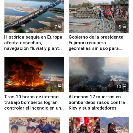
7
5
Histórica sequía en Europa
Gobierno de la presidenta
afecta cosechas,
Fujimori recupera
navegación fluvial y plantas
geomallas sin uso para
nucleares
proteger Santa Eulalia ante
Fenómeno El Niño
6
10
Tras 10 horas de intenso
Al menos 17 muertos en
trabajo bomberos logran
bombardeos rusos contra
controlar el incendio en una
Kiev y sus alrededores
planta química de Santiago
de Chile