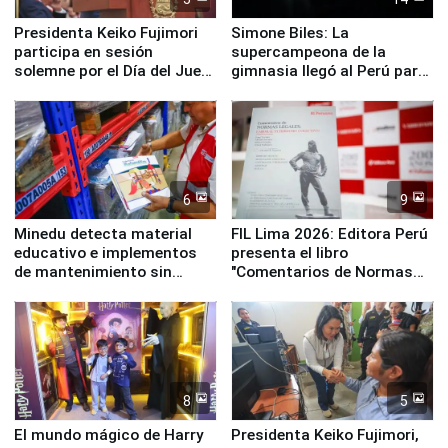
Presidenta Keiko Fujimori
Simone Biles: La
participa en sesión
supercampeona de la
solemne por el Día del Juez
gimnasia llegó al Perú para
y la Jueza
empezar cuenta regresiva a
Panamericanos Lima 2027
6
9
Minedu detecta material
FIL Lima 2026: Editora Perú
educativo e implementos
presenta el libro
de mantenimiento sin
"Comentarios de Normas
distribuir en almacenes de
Legales: Laboral Vl .
la UGEL 2
Derecho Colectivo"
8
5
El mundo mágico de Harry
Presidenta Keiko Fujimori,