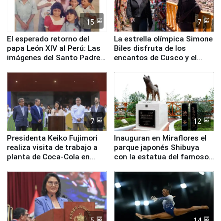
15
7
El esperado retorno del
La estrella olímpica Simone
papa León XIV al Perú: Las
Biles disfruta de los
imágenes del Santo Padre
encantos de Cusco y el
en su labor pastoral en
Valle Sagrado
nuestro país
7
12
Presidenta Keiko Fujimori
Inauguran en Miraflores el
realiza visita de trabajo a
parque japonés Shibuya
planta de Coca-Cola en
con la estatua del famoso
Pucusana
perro Hachiko
5
14