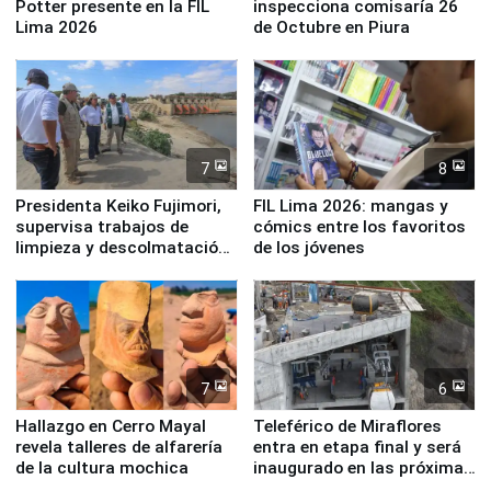
Potter presente en la FIL
inspecciona comisaría 26
Lima 2026
de Octubre en Piura
7
8
Presidenta Keiko Fujimori,
FIL Lima 2026: mangas y
supervisa trabajos de
cómics entre los favoritos
limpieza y descolmatación
de los jóvenes
en río Piura
7
6
Hallazgo en Cerro Mayal
Teleférico de Miraflores
revela talleres de alfarería
entra en etapa final y será
de la cultura mochica
inaugurado en las próximas
semanas