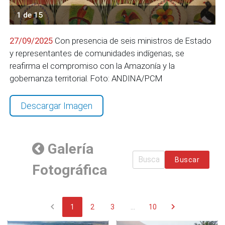
1 de 15
27/09/2025
Con presencia de seis ministros de Estado
y representantes de comunidades indígenas, se
reafirma el compromiso con la Amazonía y la
gobernanza territorial. Foto: ANDINA/PCM
Descargar Imagen
Galería
Buscar
Fotográfica
chevron_left
chevron_right
1
2
3
...
10