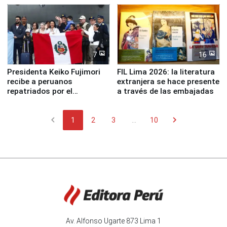
7
16
Presidenta Keiko Fujimori
FIL Lima 2026: la literatura
recibe a peruanos
extranjera se hace presente
repatriados por el
a través de las embajadas
terremoto en Venezuela
chevron_left
chevron_right
1
2
3
...
10
Av. Alfonso Ugarte 873 Lima 1