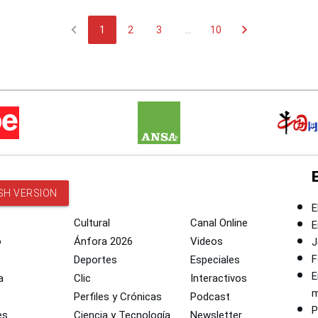
chevron_left
chevron_right
1
2
3
...
10
SH VERSION
E
Cultural
Canal Online
E
o
Ánfora 2026
Videos
J
F
Deportes
Especiales
E
a
Clic
Interactivos
m
Perfiles y Crónicas
Podcast
P
es
Ciencia y Tecnología
Newsletter