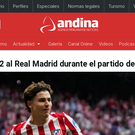
io
Perfiles
Especiales
Normas legales
Turismo
arrow_drop_down
timo
Actualidad
Galería
Canal Online
Videos
Podcas
2 al Real Madrid durante el partido de