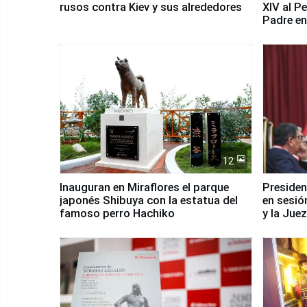
rusos contra Kiev y sus alrededores
XIV al P
Padre en
país
12
Inauguran en Miraflores el parque
Presiden
japonés Shibuya con la estatua del
en sesió
famoso perro Hachiko
y la Jue