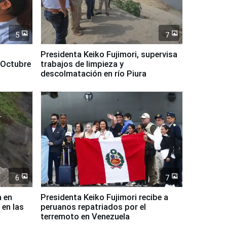
5
7
Presidenta Keiko Fujimori, supervisa
 Octubre
trabajos de limpieza y
descolmatación en río Piura
6
7
a en
Presidenta Keiko Fujimori recibe a
 en las
peruanos repatriados por el
terremoto en Venezuela