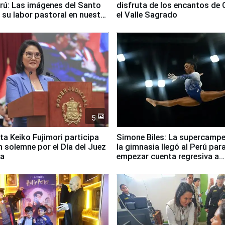
erú: Las imágenes del Santo
disfruta de los encantos de 
 su labor pastoral en nuestro
el Valle Sagrado
5
ta Keiko Fujimori participa
Simone Biles: La supercamp
n solemne por el Día del Juez
la gimnasia llegó al Perú par
za
empezar cuenta regresiva a
Panamericanos Lima 2027