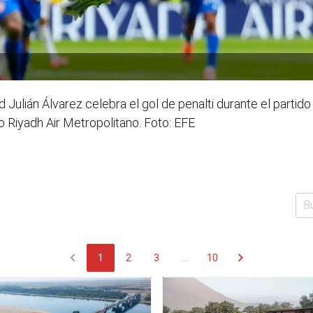
d Julián Álvarez celebra el gol de penalti durante el partid
o Riyadh Air Metropolitano. Foto: EFE
chevron_left
chevron_right
1
2
3
...
10