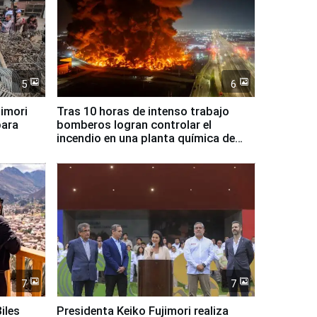
5
6
jimori
Tras 10 horas de intenso trabajo
para
bomberos logran controlar el
incendio en una planta química de
Santiago de Chile
7
7
iles
Presidenta Keiko Fujimori realiza