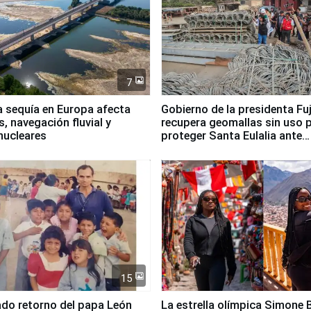
7
a sequía en Europa afecta
Gobierno de la presidenta Fu
, navegación fluvial y
recupera geomallas sin uso 
nucleares
proteger Santa Eulalia ante
Fenómeno El Niño
15
ado retorno del papa León
La estrella olímpica Simone B