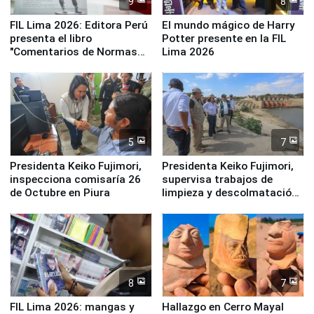
9
8
FIL Lima 2026: Editora Perú
El mundo mágico de Harry
presenta el libro
Potter presente en la FIL
"Comentarios de Normas
Lima 2026
Legales: Laboral Vl .
Derecho Colectivo"
5
7
Presidenta Keiko Fujimori,
Presidenta Keiko Fujimori,
inspecciona comisaría 26
supervisa trabajos de
de Octubre en Piura
limpieza y descolmatación
en río Piura
8
7
FIL Lima 2026: mangas y
Hallazgo en Cerro Mayal