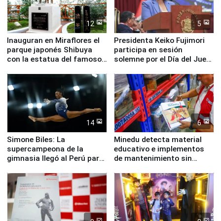
12
5
Inauguran en Miraflores el
Presidenta Keiko Fujimori
parque japonés Shibuya
participa en sesión
con la estatua del famoso
solemne por el Día del Juez
perro Hachiko
y la Jueza
14
6
Simone Biles: La
Minedu detecta material
supercampeona de la
educativo e implementos
gimnasia llegó al Perú para
de mantenimiento sin
empezar cuenta regresiva a
distribuir en almacenes de
Panamericanos Lima 2027
la UGEL 2