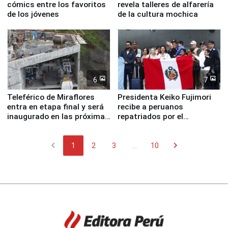
cómics entre los favoritos
revela talleres de alfarería
de los jóvenes
de la cultura mochica
6
7
Teleférico de Miraflores
Presidenta Keiko Fujimori
entra en etapa final y será
recibe a peruanos
inaugurado en las próximas
repatriados por el
semanas
terremoto en Venezuela
chevron_left
chevron_right
1
2
3
...
10