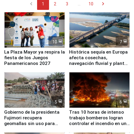
chevron_left
chevron_right
1
2
3
...
10
10
7
La Plaza Mayor ya respira la
Histórica sequía en Europa
fiesta de los Juegos
afecta cosechas,
Panamericanos 2027
navegación fluvial y plantas
nucleares
5
6
Gobierno de la presidenta
Tras 10 horas de intenso
Fujimori recupera
trabajo bomberos logran
geomallas sin uso para
controlar el incendio en una
proteger Santa Eulalia ante
planta química de Santiago