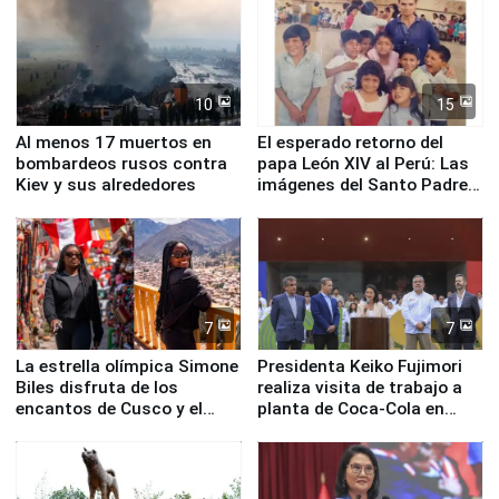
Fenómeno El Niño
de Chile
10
15
Al menos 17 muertos en
El esperado retorno del
bombardeos rusos contra
papa León XIV al Perú: Las
Kiev y sus alrededores
imágenes del Santo Padre
en su labor pastoral en
nuestro país
7
7
La estrella olímpica Simone
Presidenta Keiko Fujimori
Biles disfruta de los
realiza visita de trabajo a
encantos de Cusco y el
planta de Coca-Cola en
Valle Sagrado
Pucusana