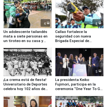
4
8
Un adolescente tailandés
Callao fortalece la
mata a siete personas en
seguridad con nueva
un tiroteo en su casa y
Brigada Especial de
escuela
Turismo y moderno
equipamiento para
Serenazgo
10
5
¡La crema está de fiesta!
La presidenta Keiko
Universitario de Deportes
Fujimori, participa en la
celebra hoy 102 años de
ceremonia “One Year To Go
fundación
de Lima 2027”