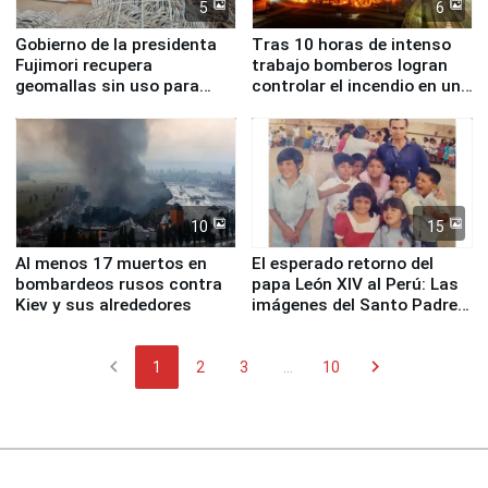
5
6
Gobierno de la presidenta
Tras 10 horas de intenso
Fujimori recupera
trabajo bomberos logran
geomallas sin uso para
controlar el incendio en una
proteger Santa Eulalia ante
planta química de Santiago
Fenómeno El Niño
de Chile
10
15
Al menos 17 muertos en
El esperado retorno del
bombardeos rusos contra
papa León XIV al Perú: Las
Kiev y sus alrededores
imágenes del Santo Padre
en su labor pastoral en
nuestro país
chevron_left
chevron_right
1
2
3
...
10