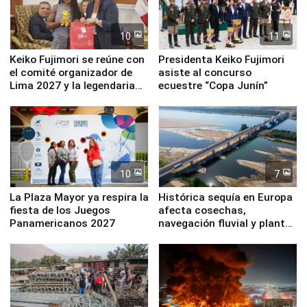
10
11
Keiko Fujimori se reúne con
Presidenta Keiko Fujimori
el comité organizador de
asiste al concurso
Lima 2027 y la legendaria
ecuestre “Copa Junín”
Simone Biles
10
7
La Plaza Mayor ya respira la
Histórica sequía en Europa
fiesta de los Juegos
afecta cosechas,
Panamericanos 2027
navegación fluvial y plantas
nucleares