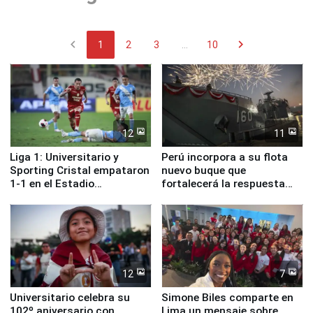
chevron_left
chevron_right
1
2
3
...
10
12
11
Liga 1: Universitario y
Perú incorpora a su flota
Sporting Cristal empataron
nuevo buque que
1-1 en el Estadio
fortalecerá la respuesta
Monumental
ante el fenómeno El Niño
12
7
Universitario celebra su
Simone Biles comparte en
102º aniversario con
Lima un mensaje sobre