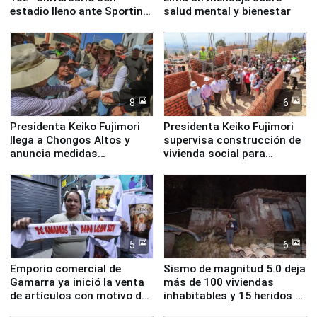
estadio lleno ante Sporting
salud mental y bienestar
Cristal
8
6
Presidenta Keiko Fujimori
Presidenta Keiko Fujimori
llega a Chongos Altos y
supervisa construcción de
anuncia medidas
vivienda social para
inmediatas en vivienda,
familias afectadas por
educación, salud y empleo
sismo en Junín
5
6
Emporio comercial de
Sismo de magnitud 5.0 deja
Gamarra ya inició la venta
más de 100 viviendas
de artículos con motivo de
inhabitables y 15 heridos en
la visita del papa León XIV
Junín