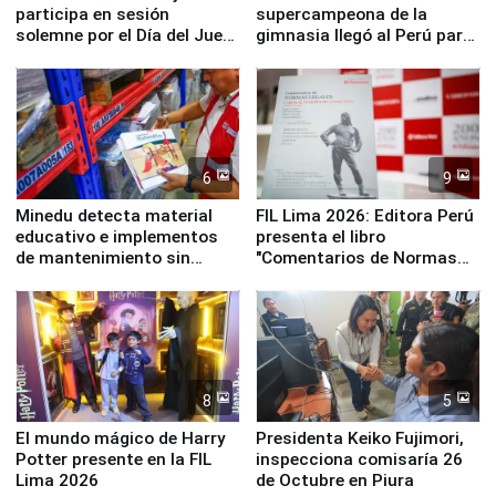
participa en sesión
supercampeona de la
solemne por el Día del Juez
gimnasia llegó al Perú para
y la Jueza
empezar cuenta regresiva a
Panamericanos Lima 2027
6
9
Minedu detecta material
FIL Lima 2026: Editora Perú
educativo e implementos
presenta el libro
de mantenimiento sin
"Comentarios de Normas
distribuir en almacenes de
Legales: Laboral Vl .
la UGEL 2
Derecho Colectivo"
8
5
El mundo mágico de Harry
Presidenta Keiko Fujimori,
Potter presente en la FIL
inspecciona comisaría 26
Lima 2026
de Octubre en Piura