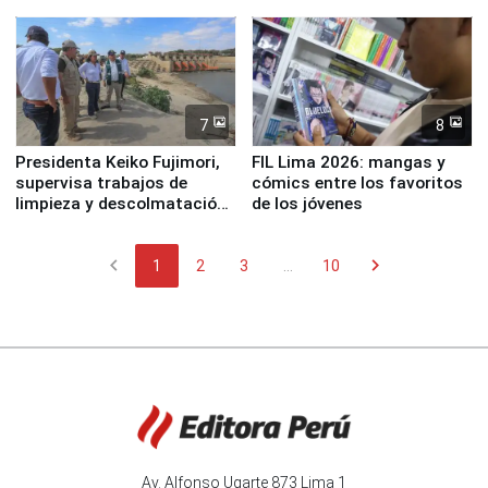
7
8
Presidenta Keiko Fujimori,
FIL Lima 2026: mangas y
supervisa trabajos de
cómics entre los favoritos
limpieza y descolmatación
de los jóvenes
en río Piura
chevron_left
chevron_right
1
2
3
...
10
Av. Alfonso Ugarte 873 Lima 1