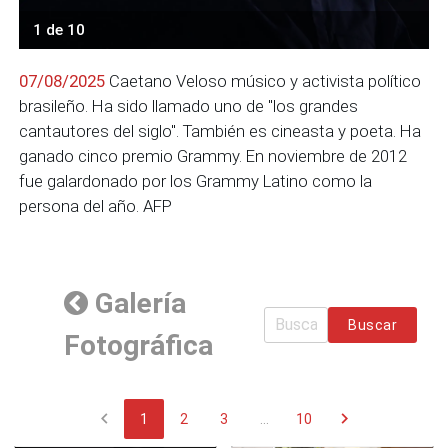
1 de 10
07/08/2025
Caetano Veloso músico y activista político
brasileño. Ha sido llamado uno de "los grandes
cantautores del siglo". También es cineasta y poeta. Ha
ganado cinco premio Grammy. En noviembre de 2012
fue galardonado por los Grammy Latino como la
persona del año. AFP
Galería
Buscar
Fotográfica
chevron_left
chevron_right
1
2
3
...
10