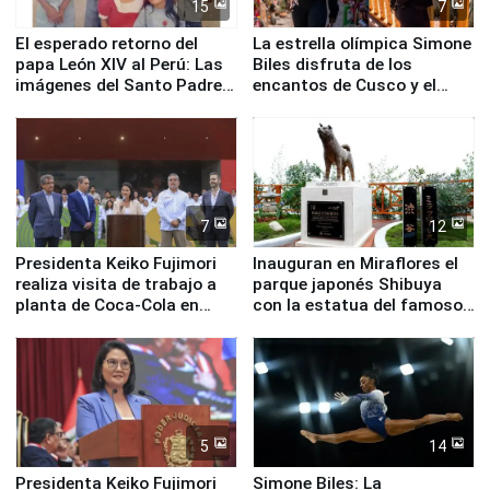
15
7
El esperado retorno del
La estrella olímpica Simone
papa León XIV al Perú: Las
Biles disfruta de los
imágenes del Santo Padre
encantos de Cusco y el
en su labor pastoral en
Valle Sagrado
nuestro país
7
12
Presidenta Keiko Fujimori
Inauguran en Miraflores el
realiza visita de trabajo a
parque japonés Shibuya
planta de Coca-Cola en
con la estatua del famoso
Pucusana
perro Hachiko
5
14
Presidenta Keiko Fujimori
Simone Biles: La