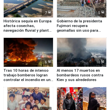
7
5
Histórica sequía en Europa
Gobierno de la presidenta
afecta cosechas,
Fujimori recupera
navegación fluvial y plantas
geomallas sin uso para
nucleares
proteger Santa Eulalia ante
Fenómeno El Niño
6
10
Tras 10 horas de intenso
Al menos 17 muertos en
trabajo bomberos logran
bombardeos rusos contra
controlar el incendio en una
Kiev y sus alrededores
planta química de Santiago
de Chile