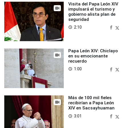
Visita del Papa León XIV
impulsará el turismo y
gobierno alista plan de
seguridad
2:10
access_time
Papa León XIV: Chiclayo
en su emocionante
recuerdo
1:00
access_time
Más de 100 mil fieles
recibirían a Papa León
XIV en Sacsayhuaman
3:01
access_time