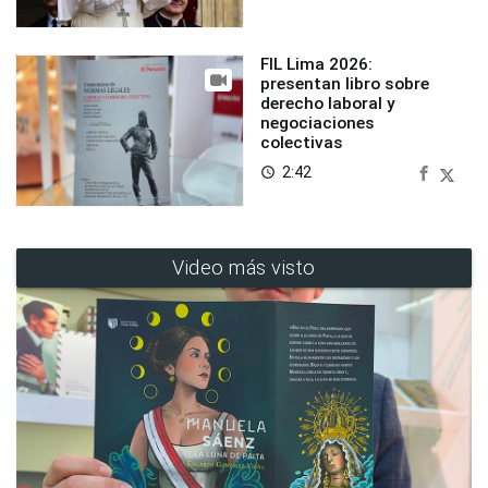
FIL Lima 2026:
presentan libro sobre
derecho laboral y
negociaciones
colectivas
2:42
access_time
Video más visto