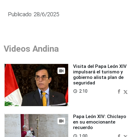
Publicado: 28/6/2025
Videos Andina
Visita del Papa León XIV
impulsará el turismo y
gobierno alista plan de
seguridad
2:10
access_time
Papa León XIV: Chiclayo
en su emocionante
recuerdo
1:00
access_time