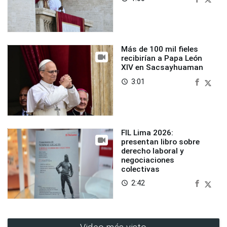
Más de 100 mil fieles
recibirían a Papa León
XIV en Sacsayhuaman
3:01
access_time
FIL Lima 2026:
presentan libro sobre
derecho laboral y
negociaciones
colectivas
2:42
access_time