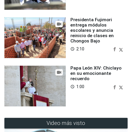
Presidenta Fujimori
entrega módulos
escolares y anuncia
reinicio de clases en
Chongos Bajo
2:10
access_time
Papa León XIV: Chiclayo
en su emocionante
recuerdo
1:00
access_time
Video más visto