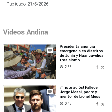
Publicado: 21/5/2026
Videos Andina
Presidenta anuncia
emergencia en distritos
de Junín y Huancavelica
tras sismo
2:35
access_time
¡Triste adiós! Fallece
Jorge Messi, padre y
mentor de Lionel Messi
0:45
access_time