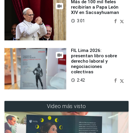
Más de 100 mil fieles
recibirían a Papa León
XIV en Sacsayhuaman
3:01
access_time
FIL Lima 2026:
presentan libro sobre
derecho laboral y
negociaciones
colectivas
2:42
access_time
Video más visto