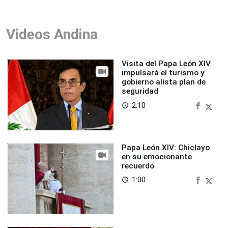
Videos Andina
Visita del Papa León XIV
impulsará el turismo y
gobierno alista plan de
seguridad
2:10
access_time
Papa León XIV: Chiclayo
en su emocionante
recuerdo
1:00
access_time