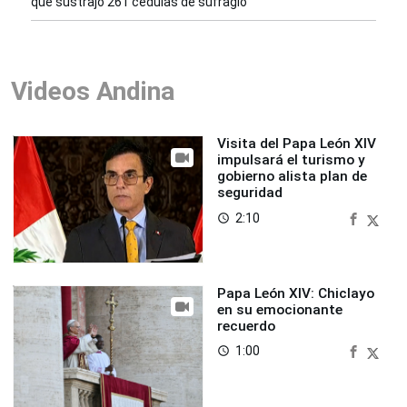
que sustrajo 261 cédulas de sufragio
Videos Andina
Visita del Papa León XIV
impulsará el turismo y
gobierno alista plan de
seguridad
2:10
access_time
Papa León XIV: Chiclayo
en su emocionante
recuerdo
1:00
access_time