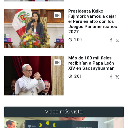
Presidenta Keiko
Fujimori: vamos a dejar
el Perú en alto con los
Juegos Panamericanos
2027
1:00
access_time
Más de 100 mil fieles
recibirían a Papa León
XIV en Sacsayhuaman
3:01
access_time
Video más visto