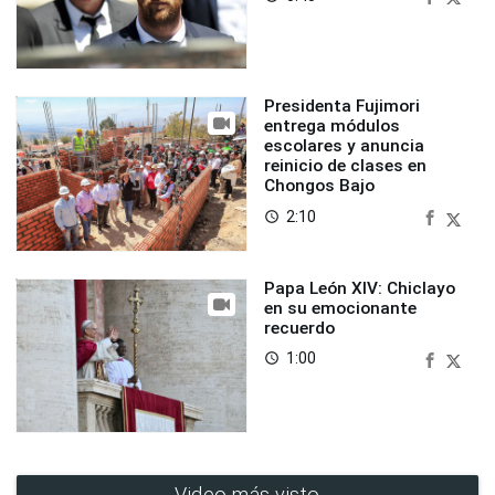
Presidenta Fujimori
entrega módulos
escolares y anuncia
reinicio de clases en
Chongos Bajo
2:10
access_time
Papa León XIV: Chiclayo
en su emocionante
recuerdo
1:00
access_time
Video más visto