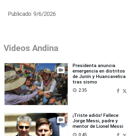
Publicado: 9/6/2026
Videos Andina
Presidenta anuncia
emergencia en distritos
de Junín y Huancavelica
tras sismo
2:35
access_time
¡Triste adiós! Fallece
Jorge Messi, padre y
mentor de Lionel Messi
0:45
access_time