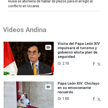
Rusia se abstiene de hablar de plazos para el arreglo al
conflicto en Ucrania
Videos Andina
Visita del Papa León XIV
impulsará el turismo y
gobierno alista plan de
seguridad
2:10
access_time
Papa León XIV: Chiclayo
en su emocionante
recuerdo
1:00
access_time