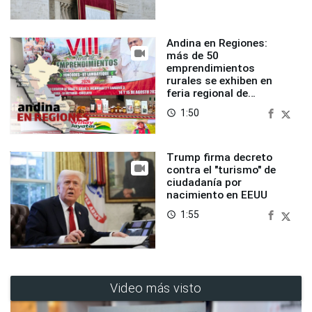
Andina en Regiones:
más de 50
emprendimientos
rurales se exhiben en
feria regional de
Foncodes
1:50
access_time
Trump firma decreto
contra el "turismo" de
ciudadanía por
nacimiento en EEUU
1:55
access_time
Video más visto