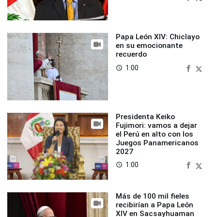
Papa León XIV: Chiclayo
en su emocionante
recuerdo
1:00
access_time
Presidenta Keiko
Fujimori: vamos a dejar
el Perú en alto con los
Juegos Panamericanos
2027
1:00
access_time
Más de 100 mil fieles
recibirían a Papa León
XIV en Sacsayhuaman