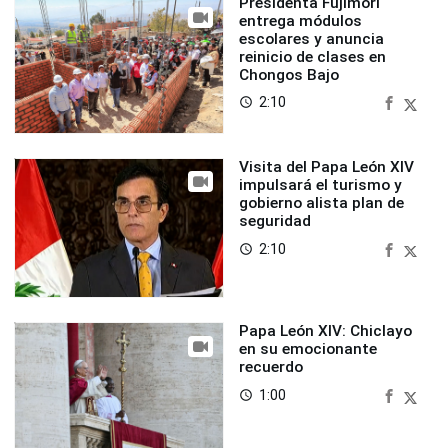
Presidenta Fujimori
entrega módulos
escolares y anuncia
reinicio de clases en
Chongos Bajo
2:10
access_time
Visita del Papa León XIV
impulsará el turismo y
gobierno alista plan de
seguridad
2:10
access_time
Papa León XIV: Chiclayo
en su emocionante
recuerdo
1:00
access_time