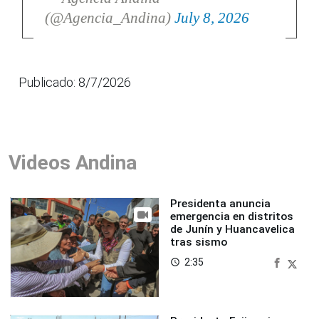
(@Agencia_Andina)
July 8, 2026
Publicado: 8/7/2026
Videos Andina
Presidenta anuncia
emergencia en distritos
de Junín y Huancavelica
tras sismo
2:35
access_time