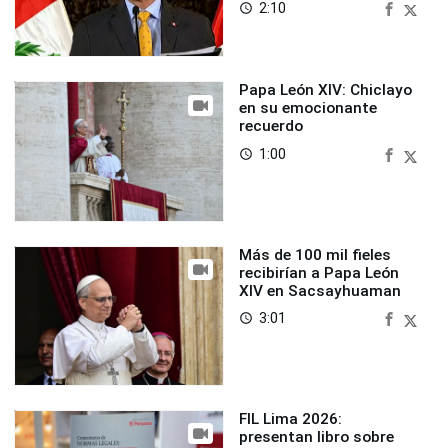
2:10
access_time
Papa León XIV: Chiclayo
en su emocionante
recuerdo
1:00
access_time
Más de 100 mil fieles
recibirían a Papa León
XIV en Sacsayhuaman
3:01
access_time
FIL Lima 2026:
presentan libro sobre