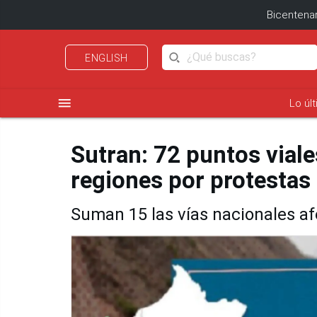
Bicentenar
ENGLISH
menu
Lo úl
Sutran: 72 puntos vial
regiones por protestas
Suman 15 las vías nacionales a