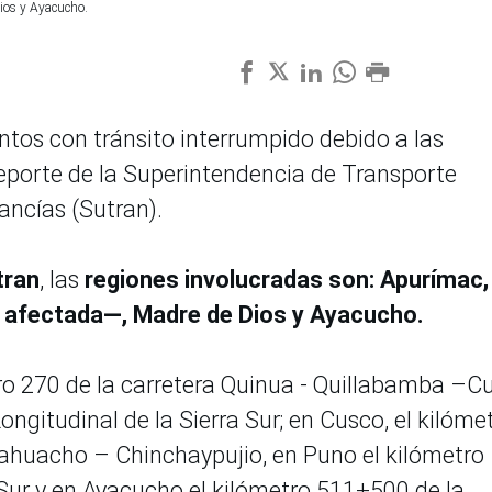
ios y Ayacucho.
ntos con tránsito interrumpido debido a las
reporte de la Superintendencia de Transporte
ancías (Sutran).
tran
, las
regiones involucradas son: Apurímac,
 afectada—, Madre de Dios y Ayacucho.
o 270 de la carretera Quinua - Quillabamba –C
ngitudinal de la Sierra Sur; en Cusco, el kilóme
ahuacho – Chinchaypujio, en Puno el kilómetro
 Sur y en Ayacucho el kilómetro 511+500 de la