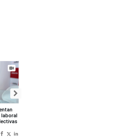
sentan
 laboral
lectivas