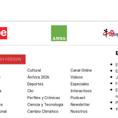
SH VERSION
E
Cultural
Canal Online
E
o
Ánfora 2026
Videos
J
F
Deportes
Especiales
E
a
Clic
Interactivos
m
Perfiles y Crónicas
Podcast
P
es
Ciencia y Tecnología
Newsletter
I
onal
Cambio Climático
Nosotros