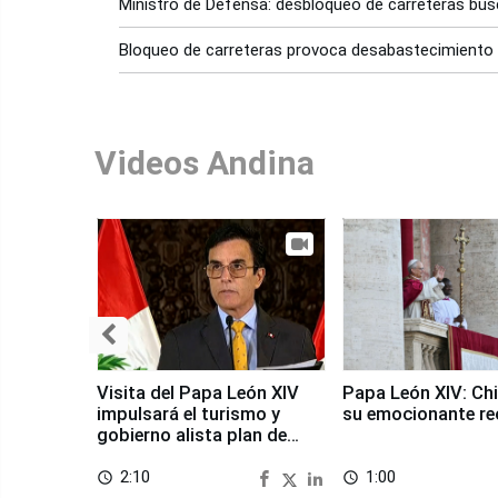
Ministro de Defensa: desbloqueo de carreteras busc
Bloqueo de carreteras provoca desabastecimiento 
Videos Andina
Visita del Papa León XIV
Papa León XIV: Chi
impulsará el turismo y
su emocionante re
gobierno alista plan de
seguridad
2:10
1:00
access_time
access_time