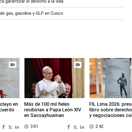
a garantizar el derecho a la vida
de gas, gasolina y GLP en Cusco
clayo en
Más de 100 mil fieles
FIL Lima 2026: pre
cuerdo
recibirían a Papa León XIV
libro sobre derecho
en Sacsayhuaman
y negociaciones co
3:01
2:42
access_time
access_time