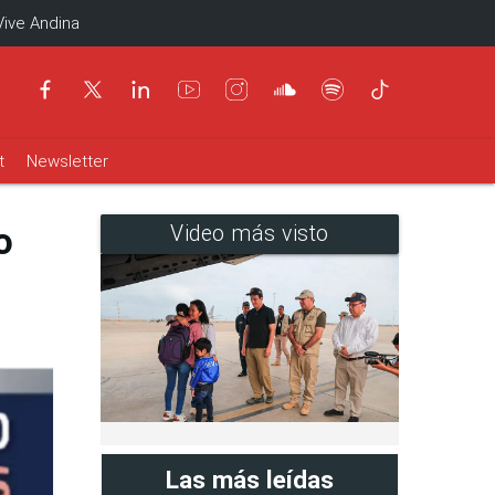
Vive Andina
t
Newsletter
o
Video más visto
Las más leídas